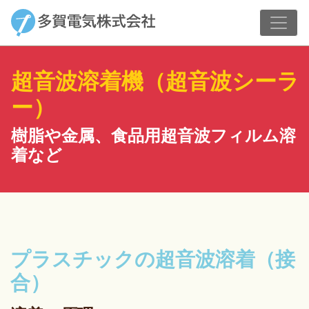
超音波溶着機（超音波シーラ
ー）
樹脂や金属、食品用超音波フィルム溶
着など
プラスチックの超音波溶着（接
合）