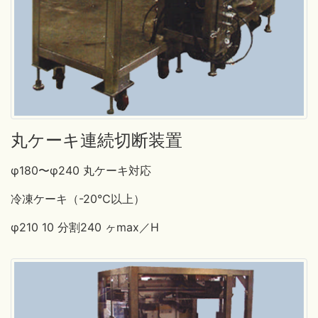
丸ケーキ連続切断装置
φ180〜φ240 丸ケーキ対応
冷凍ケーキ（-20℃以上）
φ210 10 分割240 ヶmax／H